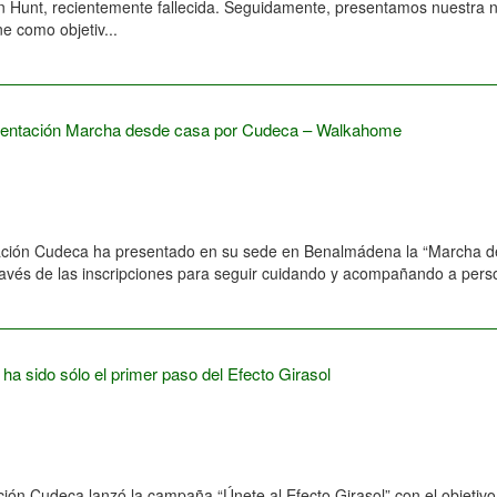
n Hunt, recientemente fallecida. Seguidamente, presentamos nuestra
ne como objetiv...
entación Marcha desde casa por Cudeca – Walkahome
ación Cudeca ha presentado en su sede en Benalmádena la “Marcha d
ravés de las inscripciones para seguir cuidando y acompañando a pers
 ha sido sólo el primer paso del Efecto Girasol
ión Cudeca lanzó la campaña “Únete al Efecto Girasol” con el objetiv