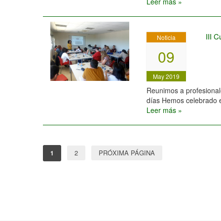
Leer más »
III 
Noticia
09
May 2019
Reunimos a profesionale
días Hemos celebrado e
Leer más »
Navegación
2
PRÓXIMA PÁGINA
1
de
entradas