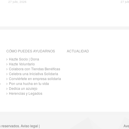
27 julio, 2026
27 jul
CÓMO PUEDES AYUDARNOS
ACTUALIDAD
Hazte Socio | Dona
Hazte Voluntario
Colabora con Tiendas Benéficas
Celebra una Iniciativa Solidaria
Conviértete en empresa solidaria
o
Pon una hucha en tu vida
Dedica un azulejo
Herencias y Legados
s reservados.
Aviso legal
|
Ave