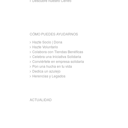
Descubre nuestro Centro
CÓMO PUEDES AYUDARNOS
Hazte Socio | Dona
Hazte Voluntario
Colabora con Tiendas Benéficas
Celebra una Iniciativa Solidaria
Conviértete en empresa solidaria
Pon una hucha en tu vida
Dedica un azulejo
Herencias y Legados
ACTUALIDAD