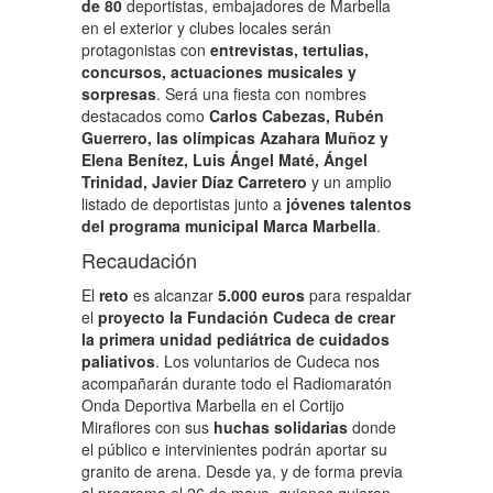
de 80
deportistas, embajadores de Marbella
en el exterior y clubes locales serán
protagonistas con
entrevistas, tertulias,
concursos, actuaciones musicales y
sorpresas
. Será una fiesta con nombres
destacados como
Carlos Cabezas, Rubén
Guerrero, las olímpicas Azahara Muñoz y
Elena Benítez, Luis Ángel Maté, Ángel
Trinidad, Javier Díaz Carretero
y un amplio
listado de deportistas junto a
jóvenes talentos
del programa municipal Marca Marbella
.
Recaudación
El
reto
es alcanzar
5.000 euros
para respaldar
el
proyecto la Fundación Cudeca de crear
la primera unidad pediátrica de cuidados
paliativos
. Los voluntarios de Cudeca nos
acompañarán durante todo el Radiomaratón
Onda Deportiva Marbella en el Cortijo
Miraflores con sus
huchas solidarias
donde
el público e intervinientes podrán aportar su
granito de arena. Desde ya, y de forma previa
al programa el 26 de mayo, quienes quieran