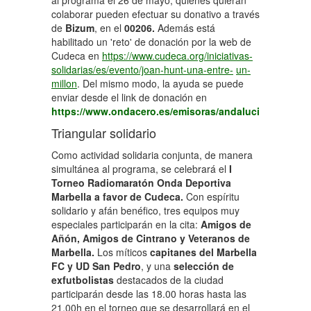
colaborar pueden efectuar su donativo a través
de
Bizum
, en el
00206.
Además está
habilitado un 'reto' de donación por la web de
Cudeca en
https://www.cudeca.org/iniciativas-
solidarias/es/evento/joan-hunt-una-entre-
un-
millon
. Del mismo modo, la ayuda se puede
enviar desde el link de donación en
https://www.ondacero.es/emisoras/andalucia/marbella/
Triangular solidario
Como actividad solidaria conjunta, de manera
simultánea al programa, se celebrará el
I
Torneo Radiomaratón Onda Deportiva
Marbella a favor de Cudeca.
Con espíritu
solidario y afán benéfico, tres equipos muy
especiales participarán en la cita:
Amigos de
Añón, Amigos de Cintrano y Veteranos de
Marbella.
Los míticos
capitanes del Marbella
FC y UD San Pedro
, y una
selección de
exfutbolistas
destacados de la ciudad
participarán desde las 18.00 horas hasta las
21.00h en el torneo que se desarrollará en el