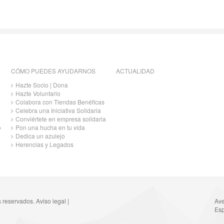
CÓMO PUEDES AYUDARNOS
ACTUALIDAD
Hazte Socio | Dona
Hazte Voluntario
Colabora con Tiendas Benéficas
Celebra una Iniciativa Solidaria
Conviértete en empresa solidaria
o
Pon una hucha en tu vida
Dedica un azulejo
Herencias y Legados
s reservados.
Aviso legal
|
Ave
Esp