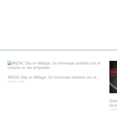
ANZAC Day en Málaga: Un homenaje solidario con el...
20 abril, 2026
Gala
Gua
7 abri