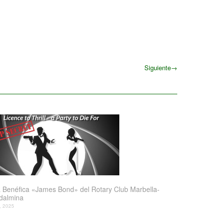
Siguiente
→
Siguiente
 Benéfica «James Bond» del Rotary Club Marbella-
dalmina
l, 2025