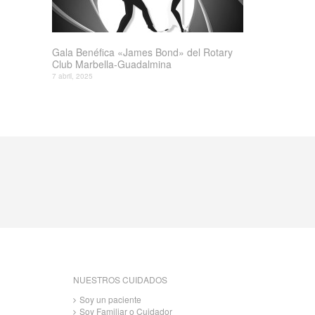
Gala Benéfica «James Bond» del Rotary
Club Marbella-Guadalmina
7 abril, 2025
NUESTROS CUIDADOS
Soy un paciente
Soy Familiar o Cuidador