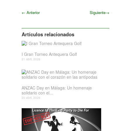
←
Anterior
Siguiente
→
Siguiente
Artículos relacionados
I Gran Torneo Antequera Golf
21 abril, 2026
ANZAC Day en Málaga: Un homenaje
solidario con el...
20 abril, 2026