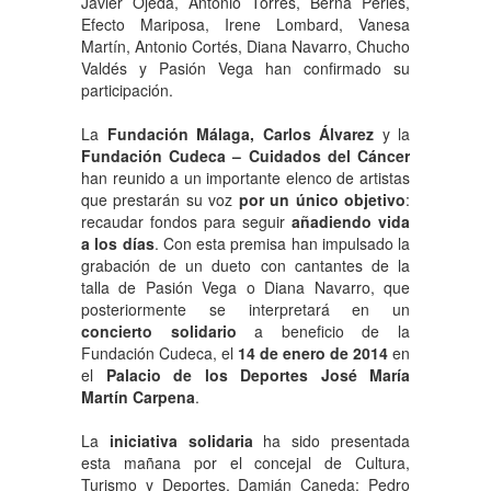
Javier Ojeda, Antonio Torres, Berna Perles,
Efecto Mariposa, Irene Lombard, Vanesa
Martín, Antonio Cortés, Diana Navarro, Chucho
Valdés y Pasión Vega han confirmado su
participación.
La
Fundación Málaga, Carlos Álvarez
y la
Fundación Cudeca – Cuidados del Cáncer
han reunido a un importante elenco de artistas
que prestarán su voz
por un único objetivo
:
recaudar fondos para seguir
añadiendo vida
a los días
. Con esta premisa han impulsado la
grabación de un dueto con cantantes de la
talla de Pasión Vega o Diana Navarro, que
posteriormente se interpretará en un
concierto solidario
a beneficio de la
Fundación Cudeca, el
14 de enero de 2014
en
el
Palacio de los Deportes José María
Martín Carpena
.
La
iniciativa solidaria
ha sido presentada
esta mañana por el concejal de Cultura,
Turismo y Deportes, Damián Caneda; Pedro