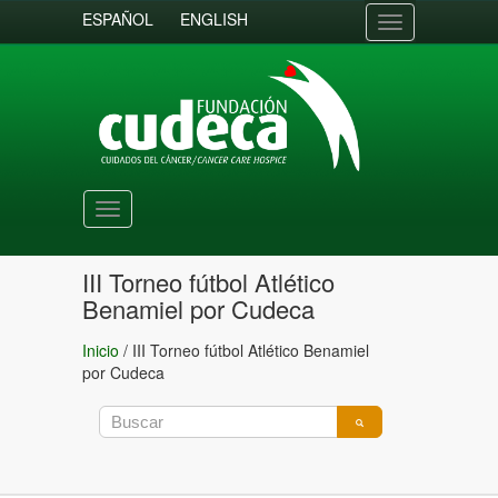
ESPAÑOL
ENGLISH
Toggle
navigation
Toggle
navigation
III Torneo fútbol Atlético
Benamiel por Cudeca
Inicio
/
III Torneo fútbol Atlético Benamiel
por Cudeca