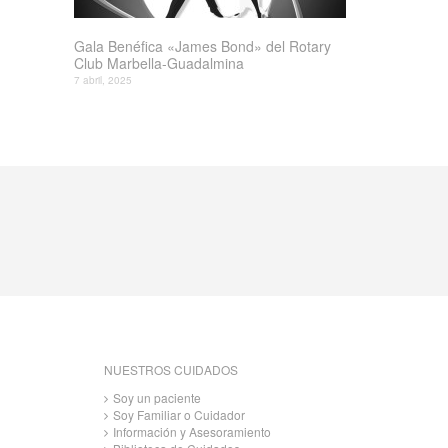
Gala Benéfica «James Bond» del Rotary
Club Marbella-Guadalmina
7 abril, 2025
NUESTROS CUIDADOS
Soy un paciente
Soy Familiar o Cuidador
Información y Asesoramiento