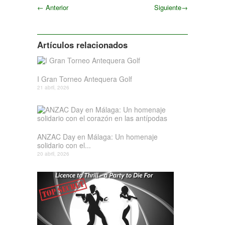
←
Anterior
Siguiente
→
Siguiente
Artículos relacionados
I Gran Torneo Antequera Golf
21 abril, 2026
ANZAC Day en Málaga: Un homenaje
solidario con el...
20 abril, 2026