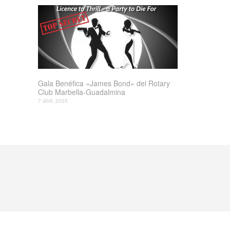
Gala Benéfica «James Bond» del Rotary
Club Marbella-Guadalmina
7 abril, 2025