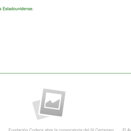
és Estadounidense
.
Fundación Cudeca abre la convocatoria del IV Certamen
El A