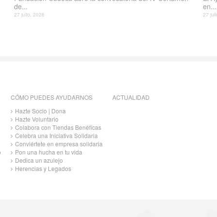
de...
en...
27 julio, 2026
27 jul
CÓMO PUEDES AYUDARNOS
ACTUALIDAD
Hazte Socio | Dona
Hazte Voluntario
Colabora con Tiendas Benéficas
Celebra una Iniciativa Solidaria
Conviértete en empresa solidaria
o
Pon una hucha en tu vida
Dedica un azulejo
Herencias y Legados