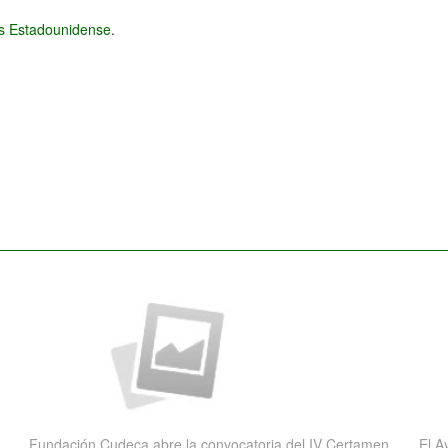
és Estadounidense
.
Fundación Cudeca abre la convocatoria del IV Certamen
El A