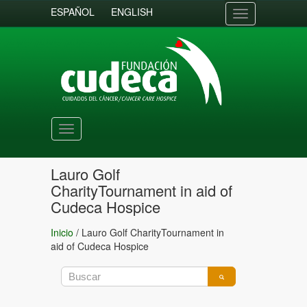
ESPAÑOL
ENGLISH
Toggle
navigation
Toggle
navigation
Lauro Golf
CharityTournament in aid of
Cudeca Hospice
Inicio
/
Lauro Golf CharityTournament in
aid of Cudeca Hospice