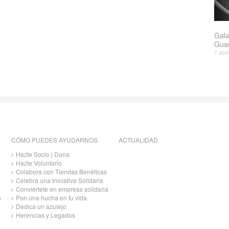
Gala
Gua
7 abri
CÓMO PUEDES AYUDARNOS
ACTUALIDAD
Hazte Socio | Dona
Hazte Voluntario
Colabora con Tiendas Benéficas
Celebra una Iniciativa Solidaria
Conviértete en empresa solidaria
o
Pon una hucha en tu vida
Dedica un azulejo
Herencias y Legados