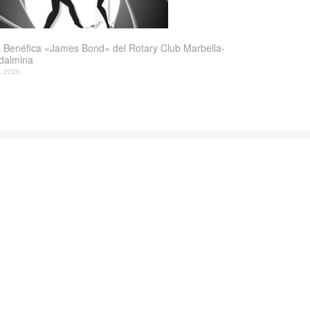
 Benéfica «James Bond» del Rotary Club Marbella-
dalmina
l, 2025