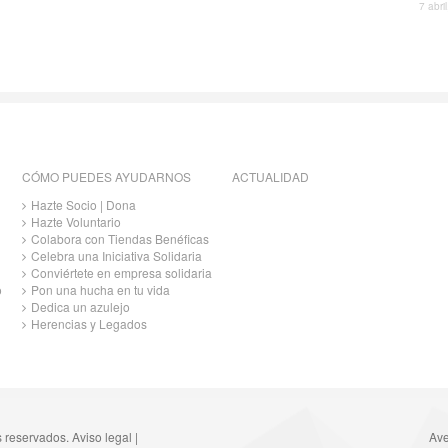
7 abri
CÓMO PUEDES AYUDARNOS
ACTUALIDAD
Hazte Socio | Dona
Hazte Voluntario
Colabora con Tiendas Benéficas
Celebra una Iniciativa Solidaria
Conviértete en empresa solidaria
o
Pon una hucha en tu vida
Dedica un azulejo
Herencias y Legados
s reservados.
Aviso legal
|
Ave