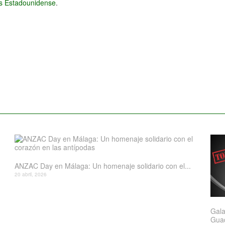
és Estadounidense
.
ANZAC Day en Málaga: Un homenaje solidario con el...
20 abril, 2026
Gala
Gua