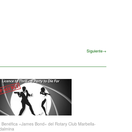
Siguiente
→
Siguiente
 Benéfica «James Bond» del Rotary Club Marbella-
dalmina