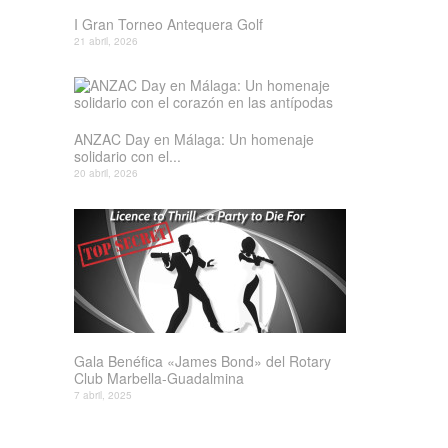
I Gran Torneo Antequera Golf
21 abril, 2026
ANZAC Day en Málaga: Un homenaje
solidario con el...
20 abril, 2026
Gala Benéfica «James Bond» del Rotary
Club Marbella-Guadalmina
7 abril, 2025