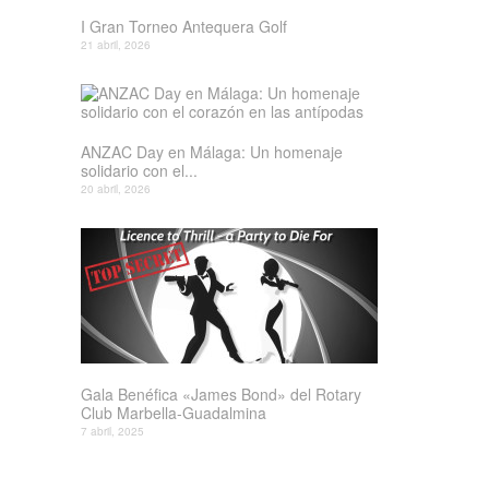
I Gran Torneo Antequera Golf
21 abril, 2026
ANZAC Day en Málaga: Un homenaje
solidario con el...
20 abril, 2026
Gala Benéfica «James Bond» del Rotary
Club Marbella-Guadalmina
7 abril, 2025