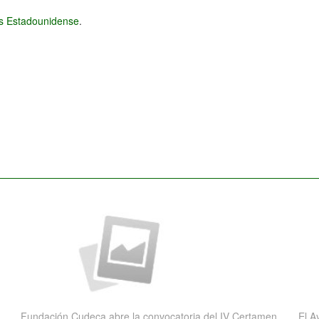
és Estadounidense
.
Fundación Cudeca abre la convocatoria del IV Certamen
El A