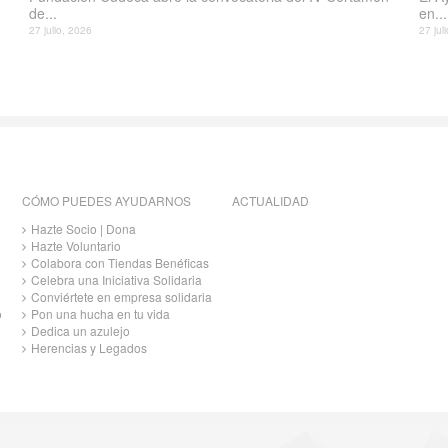
de...
en...
27 julio, 2026
27 jul
CÓMO PUEDES AYUDARNOS
ACTUALIDAD
Hazte Socio | Dona
Hazte Voluntario
Colabora con Tiendas Benéficas
Celebra una Iniciativa Solidaria
Conviértete en empresa solidaria
o
Pon una hucha en tu vida
Dedica un azulejo
Herencias y Legados