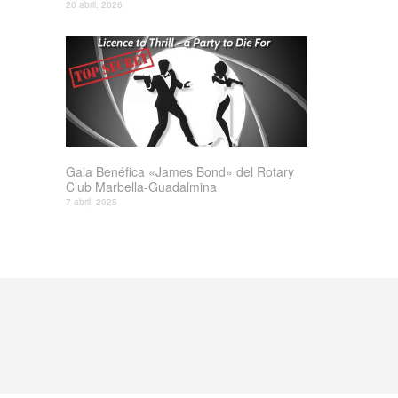
20 abril, 2026
Gala Benéfica «James Bond» del Rotary
Club Marbella-Guadalmina
7 abril, 2025