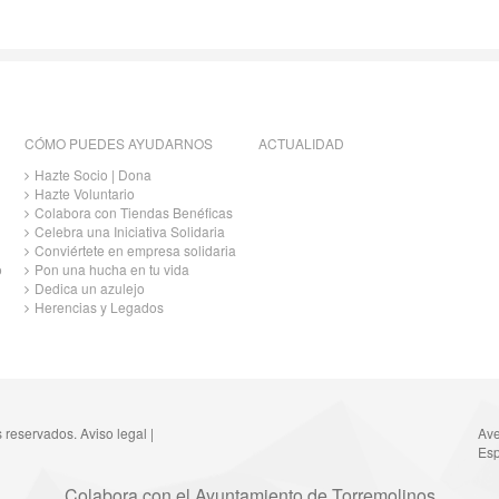
CÓMO PUEDES AYUDARNOS
ACTUALIDAD
Hazte Socio | Dona
Hazte Voluntario
Colabora con Tiendas Benéficas
Celebra una Iniciativa Solidaria
Conviértete en empresa solidaria
o
Pon una hucha en tu vida
Dedica un azulejo
Herencias y Legados
s reservados.
Aviso legal
|
Ave
Esp
Colabora con el Ayuntamiento de Torremolinos