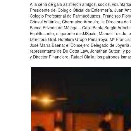
A la cena de gala asistieron amigos, socios, voluntar
Presidente del Colegio Oficial de Enfermería, Juan Ant
Colegio Profesional de Farmacéuticos, Francisco Flori
Cónsul británica, Charmaine Arbouin; la Directora de 
Banca Privada de Málaga – CaixaBank, Sergio Artacho;
Espiritusanto; el gerente de JJSpain, Manuel Toledo; 
Directora Gral. Hotelera Grupo Peñarroya, Mª Francisc
José María Baena; el Consejero Delegado de Joyería Au
representante de De Cotta Law, Jonathan Sutton; y por
y Director Financiero, Rafael Olalla; los patronos Is