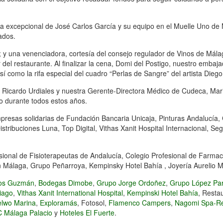
ina excepcional de José Carlos García y su equipo en el Muelle Uno d
ados.
y una venenciadora, cortesía del consejo regulador de Vinos de Málaga
r del restaurante. Al finalizar la cena, Domi del Postigo, nuestro embajad
í como la rifa especial del cuadro “Perlas de Sangre” del artista Dieg
a, Ricardo Urdiales y nuestra Gerente-Directora Médico de Cudeca, Mar
o durante todos estos años.
presas solidarias de Fundación Bancaria Unicaja, Pinturas Andalucía, 
istribuciones Luna, Top Digital, Vithas Xanit Hospital Internacional, S
sional de Fisioterapeutas de Andalucía, Colegio Profesional de Farma
 Málaga, Grupo Peñarroya, Kempinsky Hotel Bahía , Joyería Aurelio M
ros Guzmán
,
Bodegas Dimobe
,
Grupo Jorge Ordoñez
,
Grupo López Pa
iago
,
Vithas Xanit International Hospital
,
Kempinski Hotel Bahía
, Resta
elwo Marina
,
Exploramás
, Fotosol,
Flamenco Campers
,
Nagomi Spa-Re
 Málaga Palacio
y
Hoteles El Fuerte
.