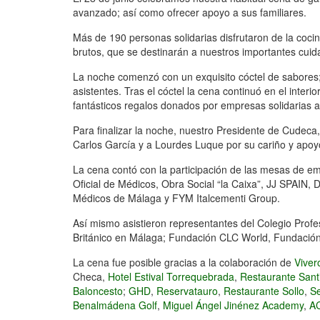
avanzado; así como ofrecer apoyo a sus familiares.
Más de 190 personas solidarias disfrutaron de la coc
brutos, que se destinarán a nuestros importantes cuid
La noche comenzó con un exquisito cóctel de sabores; 
asistentes. Tras el cóctel la cena continuó en el interio
fantásticos regalos donados por empresas solidarias as
Para finalizar la noche, nuestro Presidente de Cudec
Carlos García y a Lourdes Luque por su cariño y apoy
La cena contó con la participación de las mesas de em
Oficial de Médicos, Obra Social “la Caixa”, JJ SPAIN, D
Médicos de Málaga y FYM Italcementi Group.
Así mismo asistieron representantes del Colegio Profe
Británico en Málaga; Fundación CLC World, Fundación
La cena fue posible gracias a la colaboración de
Vive
Checa,
Hotel Estival Torrequebrada
,
Restaurante Sant
Baloncesto
;
GHD
,
Reservatauro
,
Restaurante Sollo
,
S
Benalmádena Golf
,
Miguel Ángel Jinénez Academy
,
AC