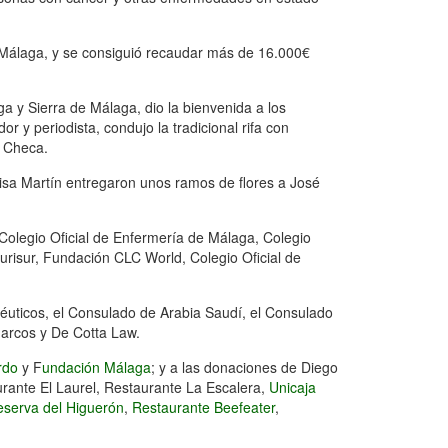
e Málaga, y se consiguió recaudar más de 16.000€
 y Sierra de Málaga, dio la bienvenida a los
or y periodista, condujo la tradicional rifa con
o Checa.
isa Martín entregaron unos ramos de flores a José
Colegio Oficial de Enfermería de Málaga, Colegio
egurisur, Fundación CLC World, Colegio Oficial de
céuticos, el Consulado de Arabia Saudí, el Consulado
arcos y De Cotta Law.
rdo
y F
undación Málaga
; y a las donaciones de Diego
urante El Laurel, Restaurante La Escalera,
Unicaja
serva del Higuerón
,
Restaurante Beefeater
,