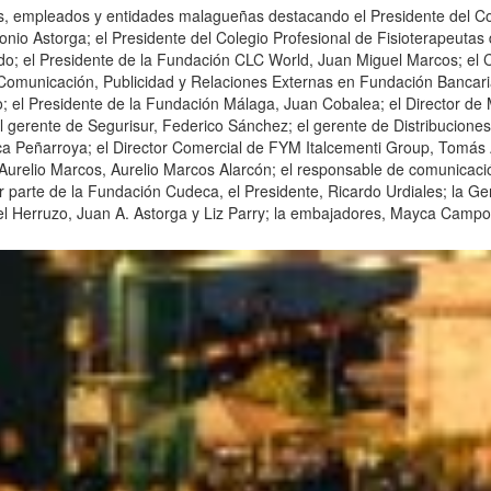
ios, empleados y entidades malagueñas destacando el Presidente del C
onio Astorga; el Presidente del Colegio Profesional de Fisioterapeuta
do; el Presidente de la Fundación CLC World, Juan Miguel Marcos; el Có
Comunicación, Publicidad y Relaciones Externas en Fundación Bancaria 
 el Presidente de la Fundación Málaga, Juan Cobalea; el Director de 
el gerente de Segurisur, Federico Sánchez; el gerente de Distribucione
a Peñarroya; el Director Comercial de FYM Italcementi Group, Tomás Az
relio Marcos, Aurelio Marcos Alarcón; el responsable de comunicación 
 parte de la Fundación Cudeca, el Presidente, Ricardo Urdiales; la Ge
mael Herruzo, Juan A. Astorga y Liz Parry; la embajadores, Mayca Camp