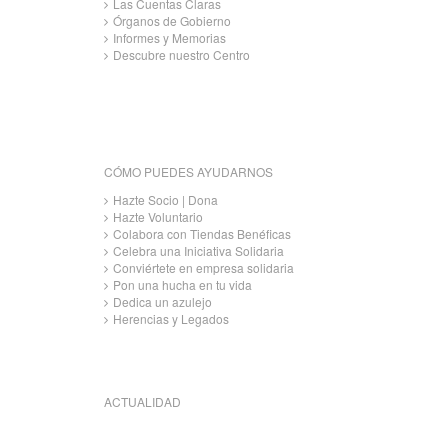
Las Cuentas Claras
Órganos de Gobierno
Informes y Memorias
Descubre nuestro Centro
CÓMO PUEDES AYUDARNOS
Hazte Socio | Dona
Hazte Voluntario
Colabora con Tiendas Benéficas
Celebra una Iniciativa Solidaria
Conviértete en empresa solidaria
Pon una hucha en tu vida
Dedica un azulejo
Herencias y Legados
ACTUALIDAD