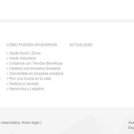
CÓMO PUEDES AYUDARNOS
ACTUALIDAD
Hazte Socio | Dona
Hazte Voluntario
Colabora con Tiendas Benéficas
Celebra una Iniciativa Solidaria
Conviértete en empresa solidaria
o
Pon una hucha en tu vida
Dedica un azulejo
Herencias y Legados
s reservados.
Aviso legal
|
Ave
Esp