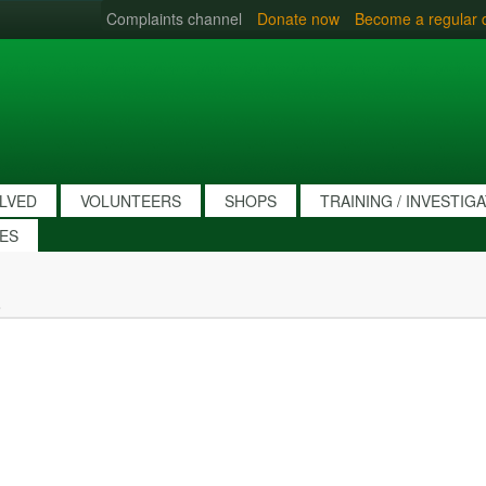
Complaints channel
Donate now
Become a regular 
OLVED
VOLUNTEERS
SHOPS
TRAINING / INVESTIG
IES
o