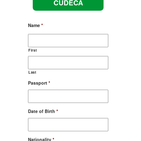
CUDECA
Name
*
First
Last
Passport
*
Date of Birth
*
Date
Nationality
*
Format: