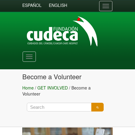
ESPAÑOL
ENGLISH
Toggle
navigation
Toggle
navigation
Become a Volunteer
Home
/
GET INVOLVED
/
Become a
Volunteer