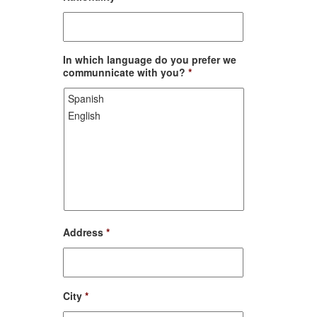
DD
slash
MM
slash
In which language do you prefer we
YYYY
communnicate with you?
*
Address
*
City
*