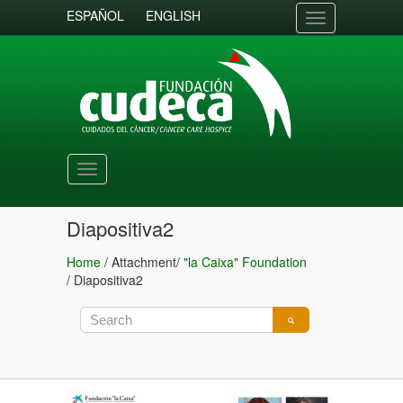
ESPAÑOL
ENGLISH
Toggle
navigation
Toggle
navigation
Diapositiva2
Home
/ Attachment/
"la Caixa" Foundation
/
Diapositiva2