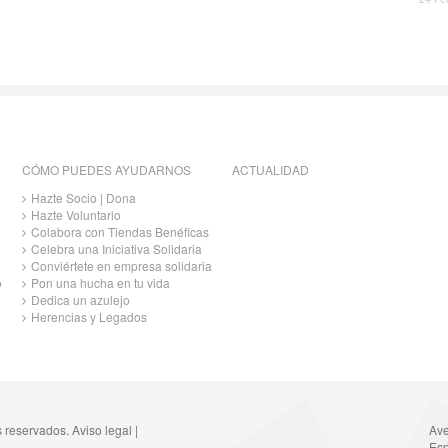
CÓMO PUEDES AYUDARNOS
ACTUALIDAD
Hazte Socio | Dona
Hazte Voluntario
Colabora con Tiendas Benéficas
Celebra una Iniciativa Solidaria
Conviértete en empresa solidaria
o
Pon una hucha en tu vida
Dedica un azulejo
Herencias y Legados
s reservados.
Aviso legal
|
Ave
Esp