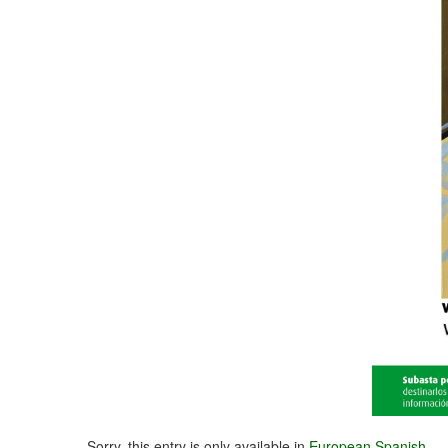
Sorry, this entry is only available in
European Spanish
.