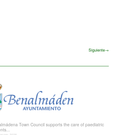
Siguiente
→
Siguiente
lmádena Town Council supports the care of paediatric
nts...
bruary, 2025