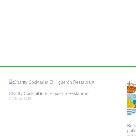
Charity Cocktail in El Higuerón Restaurant
24 March, 2025
Bena
patie
24 Fe