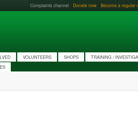
Complaints channel
Donate now
Become a regular 
OLVED
VOLUNTEERS
SHOPS
TRAINING / INVESTIG
IES