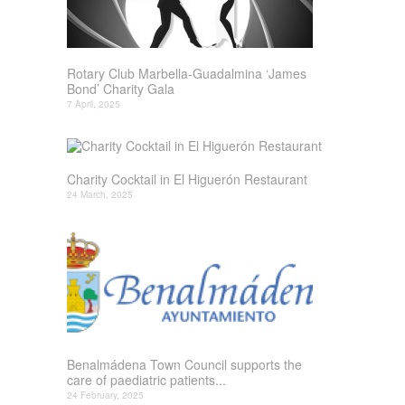
Rotary Club Marbella-Guadalmina ‘James
Bond’ Charity Gala
7 April, 2025
Charity Cocktail in El Higuerón Restaurant
24 March, 2025
Benalmádena Town Council supports the
care of paediatric patients...
24 February, 2025