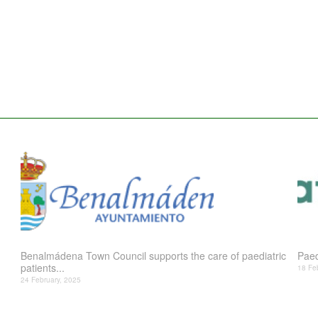
Benalmádena Town Council supports the care of paediatric
Paed
patients...
18 Fe
24 February, 2025