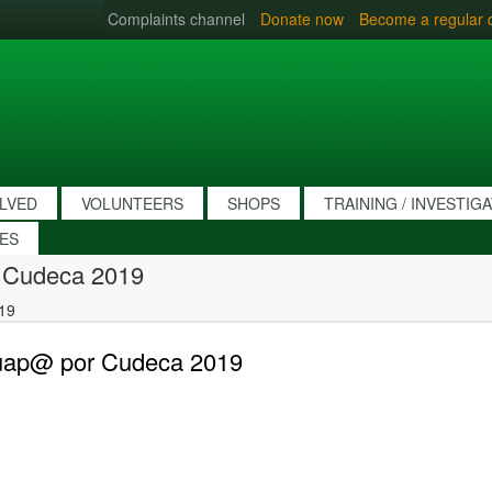
Complaints channel
Donate now
Become a regular 
OLVED
VOLUNTEERS
SHOPS
TRAINING / INVESTIG
IES
 Cudeca 2019
19
Guap@ por Cudeca 2019