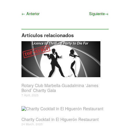
←
Anterior
Siguiente
→
Siguiente
Artículos relacionados
Rotary Club Marbella-Guadalmina ‘James
Bond’ Charity Gala
7 April, 2025
Charity Cocktail in El Higuerón Restaurant
24 March, 2025