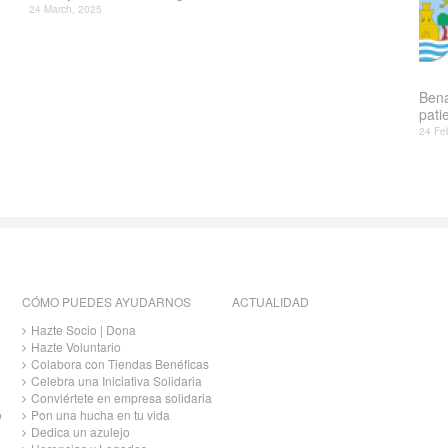
24 March, 2025
Bena
patie
24 Fe
CÓMO PUEDES AYUDARNOS
ACTUALIDAD
Hazte Socio | Dona
Hazte Voluntario
Colabora con Tiendas Benéficas
Celebra una Iniciativa Solidaria
Conviértete en empresa solidaria
o
Pon una hucha en tu vida
Dedica un azulejo