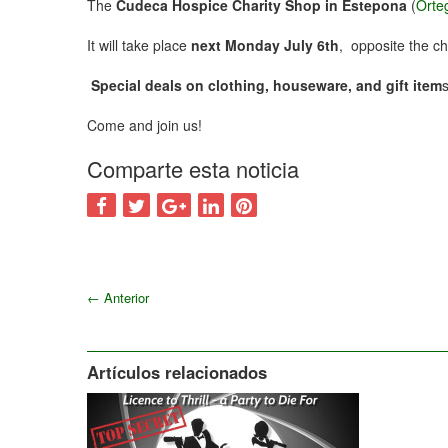
The
Cudeca Hospice Charity Shop in Estepona
(
Orteg
It will take place
next Monday July 6th
, opposite the c
Special deals on clothing, houseware, and gift item
s
Come and join us!
Comparte esta noticia
←
Anterior
Artículos relacionados