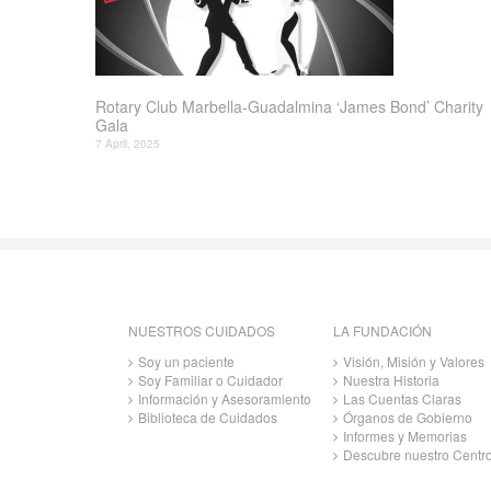
Rotary Club Marbella-Guadalmina ‘James Bond’ Charity
Gala
7 April, 2025
NUESTROS CUIDADOS
LA FUNDACIÓN
Soy un paciente
Visión, Misión y Valores
Soy Familiar o Cuidador
Nuestra Historia
Información y Asesoramiento
Las Cuentas Claras
Biblioteca de Cuidados
Órganos de Gobierno
Informes y Memorias
Descubre nuestro Centr