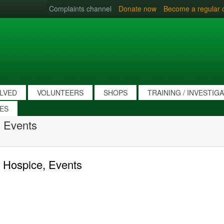
Complaints channel
Donate now
Become a regular 
OLVED
VOLUNTEERS
SHOPS
TRAINING / INVESTIG
IES
 Events
 Hospice, Events