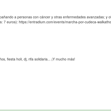
añando a personas con cáncer y otras enfermedades avanzadas; y ofr
ños: 7 euros): https://entradium.com/events/marcha-por-cudeca-walkat
, fiesta holi, dj, rifa solidaria... ¡Y mucho más!