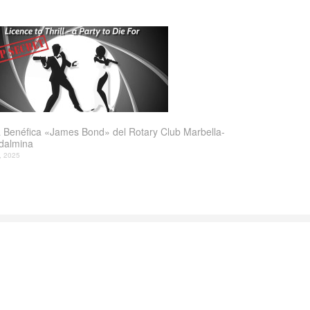
 Benéfica «James Bond» del Rotary Club Marbella-
dalmina
l, 2025