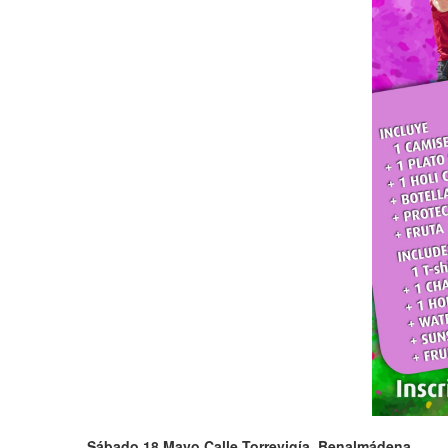
Sábado 18 Mayo
Calle Torrevigía, Benalmádena.