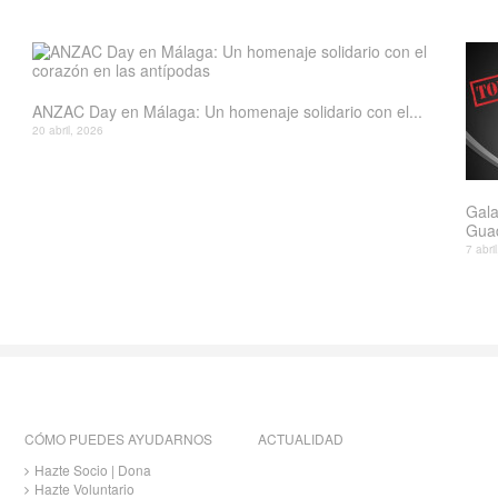
ANZAC Day en Málaga: Un homenaje solidario con el...
20 abril, 2026
Gala
Gua
7 abri
CÓMO PUEDES AYUDARNOS
ACTUALIDAD
Hazte Socio | Dona
Hazte Voluntario