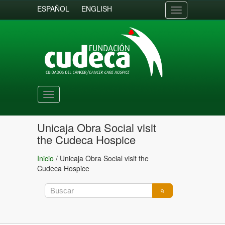
ESPAÑOL
ENGLISH
Toggle
navigation
Toggle
navigation
Unicaja Obra Social visit
the Cudeca Hospice
Inicio
/
Unicaja Obra Social visit the
Cudeca Hospice