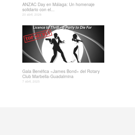
ANZAC Day en Málaga: Un homenaje
solidario con el...
20 abril, 2026
Gala Benéfica «James Bond» del Rotary
Club Marbella-Guadalmina
7 abril, 2025