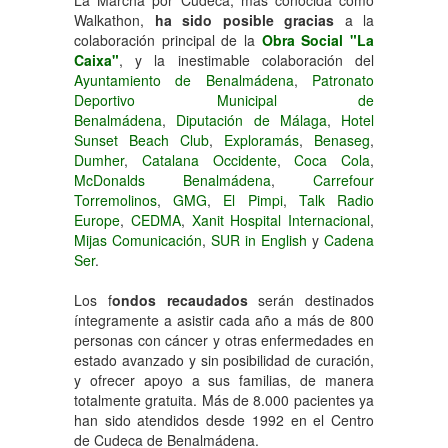
La Marcha por Cudeca, más conocida como
Walkathon,
ha sido posible gracias
a la
colaboración principal de la
Obra Social "La
Caixa"
, y la inestimable colaboración del
Ayuntamiento de Benalmádena
,
Patronato
Deportivo Municipal de
Benalmádena
,
Diputación de Málaga
,
Hotel
Sunset Beach Club
,
Exploramás
,
Benaseg
,
Dumher
,
Catalana Occidente
,
Coca Cola
,
McDonalds Benalmádena
,
Carrefour
Torremolinos
,
GMG
,
El Pimpi
,
Talk Radio
Europe
,
CEDMA
,
Xanit Hospital Internacional
,
Mijas Comunicación
,
SUR in English
y
Cadena
Ser
.
Los f
ondos recaudados
serán destinados
íntegramente a asistir cada año a más de 800
personas con cáncer y otras enfermedades en
estado avanzado y sin posibilidad de curación,
y ofrecer apoyo a sus familias, de manera
totalmente gratuita. Más de 8.000 pacientes ya
han sido atendidos desde 1992 en el Centro
de Cudeca de Benalmádena.