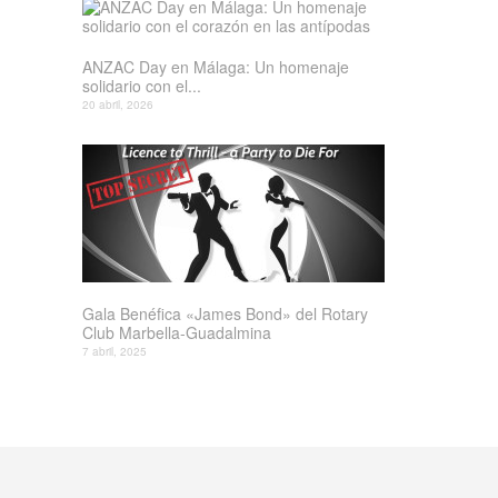
ANZAC Day en Málaga: Un homenaje
solidario con el...
20 abril, 2026
Gala Benéfica «James Bond» del Rotary
Club Marbella-Guadalmina
7 abril, 2025