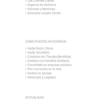
Las Cuentas Claras
Órganos de Gobierno
Informes y Memorias
Descubre nuestro Centro
CÓMO PUEDES AYUDARNOS
Hazte Socio | Dona
Hazte Voluntario
Colabora con Tiendas Benéficas
Celebra una Iniciativa Solidaria
Conviértete en empresa solidaria
Pon una hucha en tu vida
Dedica un azulejo
Herencias y Legados
ACTUALIDAD