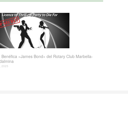
 Benéfica «James Bond» del Rotary Club Marbella-
dalmina
l, 2025