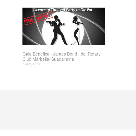
Gala Benéfica «James Bond» del Rotary
Club Marbella-Guadalmina
7 abril, 2025