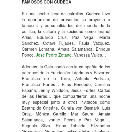
FAMOSOS CON CUDECA
En una noche llena de estrellas, Cudeca tuvo
la oportunidad de presentar su proyecto a
famosos y personalidades del mundo de la
política, la cultura y la sociedad como Imanol
Árias, Eduardo Cruz, Paz Vega, Marta
Sánchez, Octavi Pujades, Paula Vázquez,
Carmen Lomana, Amaia Salamanca, Enrique
Ponce,
José Pedro Zotano
, Vanessa Vallés…
Además, la Gala contó con la compañía de los
patronos de la Fundación Lágrimas y Favores:
Francisco de la Torre, Antonio Pedraza,
Francisco Fortes… Elías Bendodo, Carolina
España, Jenny Whiddon, Jesús Fortes, Carlos
de las Heras… que compartieron una noche
muy especial junto a otros invitados como
Beatriz de Orleáns, Gunilla von Bismark, Luís
Ortiz, Mónica Carrillo, Mar Saura, Amaia
Salamanca, Ivonne Reyes y Paz Vega, ,
Eugenia Silva, Elena Tablada, Elizabetha
Gregoracci, Germaine Jackson, Elena Tablada,