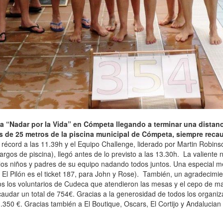
a “Nadar por la Vida” en Cómpeta llegando a terminar una distanci
gos de 25 metros de la piscina municipal de Cómpeta, siempre re
 récord a las 11.39h y el Equipo Challenge, liderado por Martin Robins
argos de piscina), llegó antes de lo previsto a las 13.30h. La valien
los niños y padres de su equipo nadando todos juntos. Una especial me
n El Pilón es el ticket 187, para John y Rose). También, un agradecimie
os los voluntarios de Cudeca que atendieron las mesas y el cepo de 
audar un total de 754€. Gracias a la generosidad de todos los organiza
 3.350 €. Gracias también a El Boutique, Oscars, El Cortijo y Andalucia