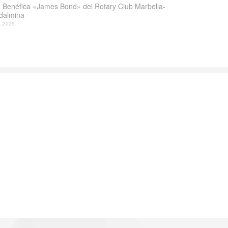
 Benéfica «James Bond» del Rotary Club Marbella-
dalmina
l, 2025