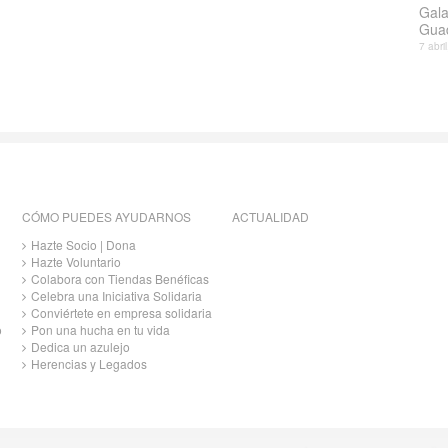
Gala
Gua
7 abri
CÓMO PUEDES AYUDARNOS
ACTUALIDAD
Hazte Socio | Dona
Hazte Voluntario
Colabora con Tiendas Benéficas
Celebra una Iniciativa Solidaria
Conviértete en empresa solidaria
o
Pon una hucha en tu vida
Dedica un azulejo
Herencias y Legados