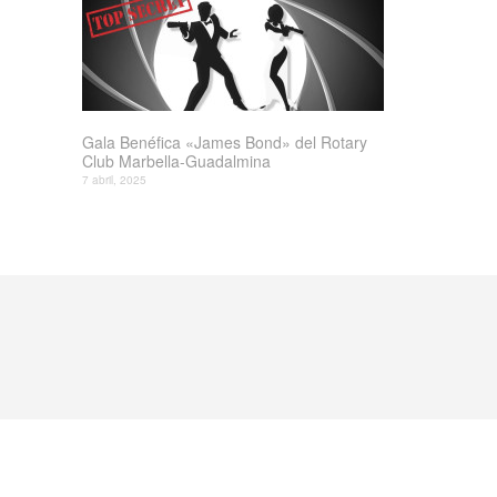
Gala Benéfica «James Bond» del Rotary
Club Marbella-Guadalmina
7 abril, 2025