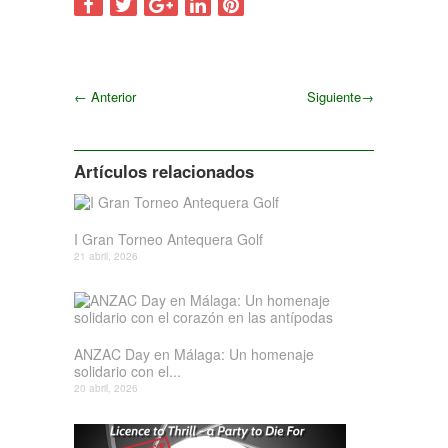
←
Anterior
Siguiente
→
Siguiente
Artículos relacionados
I Gran Torneo Antequera Golf
21 abril, 2026
ANZAC Day en Málaga: Un homenaje
solidario con el...
20 abril, 2026