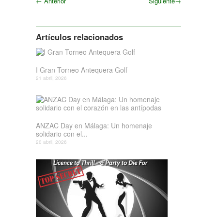
←
Anterior
Siguiente
→
Siguiente
Artículos relacionados
I Gran Torneo Antequera Golf
21 abril, 2026
ANZAC Day en Málaga: Un homenaje
solidario con el...
20 abril, 2026