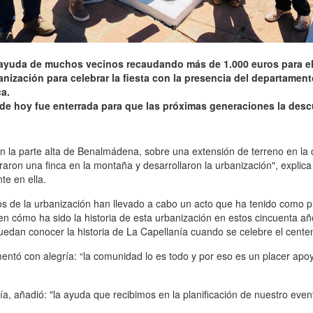
la ayuda de muchos vecinos recaudando más de 1.000 euros para e
banización para celebrar la fiesta con la presencia del departamen
a.
de hoy fue enterrada para que las próximas generaciones la desc
n la parte alta de Benalmádena, sobre una extensión de terreno en la 
aron una finca en la montaña y desarrollaron la urbanización", explic
te en ella.
s de la urbanización han llevado a cabo un acto que ha tenido como pri
n cómo ha sido la historia de esta urbanización en estos cincuenta año
puedan conocer la historia de La Capellanía cuando se celebre el cent
ntó con alegría: “la comunidad lo es todo y por eso es un placer apoy
, añadió: "la ayuda que recibimos en la planificación de nuestro eve