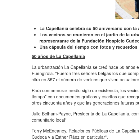
L
a Capellanía celebra su 50 aniversario con 
Los vecinos se reunieron en el jardín de la ur
representante de la Fundación Hospicio Cudec
Una cápsula del tiempo con fotos y recuerdos 
50 años de La Capellanía
La urbanización La Capellanía se creó hace 50 años e
Fuengirola. "Fueron tres señores belgas los que compr
cifra en 357 el número de vecinos que viven actualmen
Para conmemorar medio siglo de existencia, los vecino
tiempo” con documentos gráficos y escritos que recoge
otros cincuenta años y que las generaciones futuras 
Julie Belham-Payne, Presidenta de La Capellanía, come
comunitario local".
Terry McEneaney, Relaciones Públicas de La Capellanía
Cudeca y a Esther Ráez en particular".