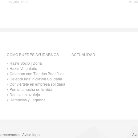
27 julio, 2026
27 jul
CÓMO PUEDES AYUDARNOS
ACTUALIDAD
Hazte Socio | Dona
Hazte Voluntario
Colabora con Tiendas Benéficas
Celebra una Iniciativa Solidaria
Conviértete en empresa solidaria
o
Pon una hucha en tu vida
Dedica un azulejo
Herencias y Legados
s reservados.
Aviso legal
|
Ave