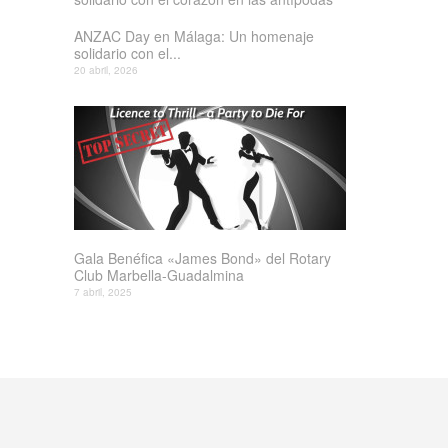
ANZAC Day en Málaga: Un homenaje
solidario con el...
20 abril, 2026
Gala Benéfica «James Bond» del Rotary
Club Marbella-Guadalmina
7 abril, 2025