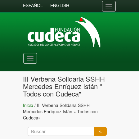
ESPAÑOL
ENGLISH
Toggle
navigation
Toggle
navigation
III Verbena Solidaria SSHH
Mercedes Enríquez Istán "
Todos con Cudeca"
Inicio
/
III Verbena Solidaria SSHH
Mercedes Enríquez Istán » Todos con
Cudeca»