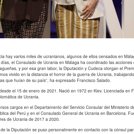
ncia hay varios miles de ucranianos, algunos de ellos censados en Mál
500 días, el Consulado de Ucrania en Málaga ha coordinado las acciones
agueñas, y por esa gran labor, la Diputación y Cudeca otorgan el Prem
s vivido en la distancia el horror de la guerra de Ucrania, trabajando
tas que huían de su país”, ha expresado Francisco Salado.
esde el 15 de enero de 2021. Nació en 1972 en Kiev. Licenciada en F
plomática de Ucrania.
ersos cargos en el Departamento del Servicio Consular del Ministerio 
lica del Perú y en el Consulado General de Ucrania en Barcelona. Fue
iores de Ucrania de 2017 a 2020.
e de la Diputación se puso personalmente en contacto con la cónsul para