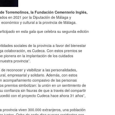
 de Torremolinos, la Fundación Cementerio Inglés,
ados en 2021 por la Diputación de Málaga y
 económico y cultural a la provincia de Málaga.
articipado en esta gala que celebra su segunda edición
idades sociales de la provincia a favor del bienestar
rga colaboración, es Cudeca. Con estos premios se
e pionera en la implantación de los cuidados
nuestra provincia”.
de reconocer y visibilizar a las personalidades,
ural, empresarial y solidario. Además, con estos
 un acompañamiento compasivo de las personas
os premios simbolizan: la unión en un sentimiento de
u confianza sin fisuras de que a través del compartir
 sucedió con el proyecto Cudeca hace ahora 31 años”,
a provincia viven 300.000 extranjeros, una población
zas juntas. Ocho de cada diez nuevos residentes son