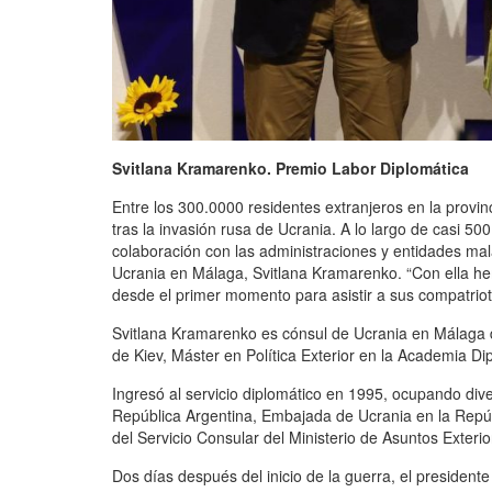
Svitlana Kramarenko. Premio Labor Diplomática
Entre los 300.0000 residentes extranjeros en la provi
tras la invasión rusa de Ucrania. A lo largo de casi 
colaboración con las administraciones y entidades mal
Ucrania en Málaga, Svitlana Kramarenko. “Con ella hemo
desde el primer momento para asistir a sus compatrio
Svitlana Kramarenko es cónsul de Ucrania en Málaga d
de Kiev, Máster en Política Exterior en la Academia Di
Ingresó al servicio diplomático en 1995, ocupando div
República Argentina, Embajada de Ucrania en la Repúb
del Servicio Consular del Ministerio de Asuntos Exter
Dos días después del inicio de la guerra, el president