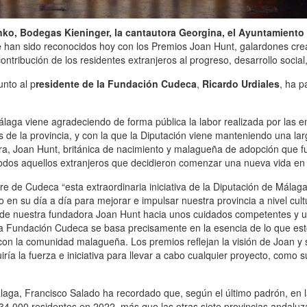
nko, Bodegas Kieninger, la cantautora Georgina, el Ayuntamiento
e
han sido reconocidos hoy con los Premios Joan Hunt, galardones cre
tribución de los residentes extranjeros al progreso, desarrollo social,
junto al p
residente de la Fundación Cudeca
,
Ricardo Urdiales
, ha p
aga viene agradeciendo de forma pública la labor realizada por las ent
 de la provincia, y con la que la Diputación viene manteniendo una la
ra, Joan Hunt, británica de nacimiento y malagueña de adopción que fu
 todos aquellos extranjeros que decidieron comenzar una nueva vida en 
 de Cudeca “esta extraordinaria iniciativa de la Diputación de Málaga 
en su día a día para mejorar e impulsar nuestra provincia a nivel cult
de nuestra fundadora Joan Hunt hacia unos cuidados competentes y
la Fundación Cudeca se basa precisamente en la esencia de lo que est
con la comunidad malagueña. Los premios reflejan la visión de Joan y s
ía la fuerza e iniciativa para llevar a cabo cualquier proyecto, como
laga, Francisco Salado ha recordado que, según el último padrón, en l
 34.000 residentes en 2022, más que las otras siete provincias andalu