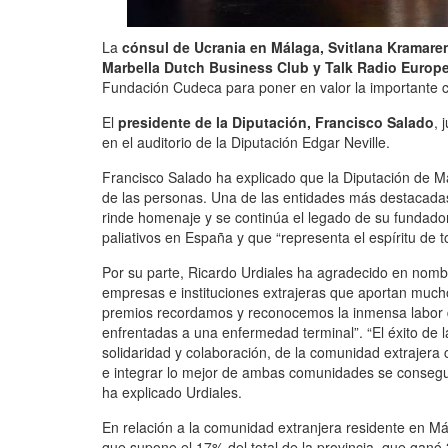
La
cónsul de Ucrania en Málaga, Svitlana Kramare
Marbella Dutch Business Club y Talk Radio Europ
Fundación Cudeca para poner en valor la importante con
El
presidente de la Diputación, Francisco Salado
, 
en el auditorio de la Diputación Edgar Neville.
Francisco Salado ha explicado que la Diputación de Mál
de las personas. Una de las entidades más destacadas
rinde homenaje y se continúa el legado de su fundado
paliativos en España y que “representa el espíritu de
Por su parte, Ricardo Urdiales ha agradecido en nombre
empresas e instituciones extrajeras que aportan mucho 
premios recordamos y reconocemos la inmensa labor 
enfrentadas a una enfermedad terminal”. “El éxito de 
solidaridad y colaboración, de la comunidad extrajera 
e integrar lo mejor de ambas comunidades se conseguir
ha explicado Urdiales.
En relación a la comunidad extranjera residente en Má
que supone el 17% del total de la provincia, que ganó