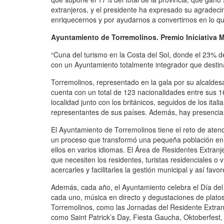
extranjeros, y el presidente ha expresado su agradecim
enriquecernos y por ayudarnos a convertirnos en lo q
Ayuntamiento de Torremolinos. Premio Iniciativa 
“Cuna del turismo en la Costa del Sol, donde el 23% 
con un Ayuntamiento totalmente integrador que destina
Torremolinos, representado en la gala por su alcaldes
cuenta con un total de 123 nacionalidades entre sus 
localidad junto con los británicos, seguidos de los i
representantes de sus países. Además, hay presencia d
El Ayuntamiento de Torremolinos tiene el reto de aten
un proceso que transformó una pequeña población en u
ellos en varios idiomas. El Área de Residentes Extranj
que necesiten los residentes, turistas residenciales o 
acercarles y facilitarles la gestión municipal y así fav
Además, cada año, el Ayuntamiento celebra el Día del R
cada uno, música en directo y degustaciones de platos
Torremolinos, como las Jornadas del Residente Extranj
como Saint Patrick’s Day, Fiesta Gaucha, Oktoberfest, 