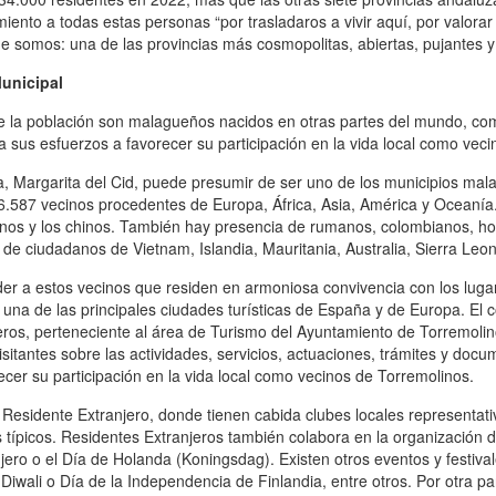
iento a todas estas personas “por trasladaros a vivir aquí, por valorar
ue somos: una de las provincias más cosmopolitas, abiertas, pujantes 
Municipal
de la población son malagueños nacidos en otras partes del mundo, co
 sus esfuerzos a favorecer su participación en la vida local como veci
a, Margarita del Cid, puede presumir de ser uno de los municipios mal
16.587 vecinos procedentes de Europa, África, Asia, América y Oceanía
talianos y los chinos. También hay presencia de rumanos, colombianos, 
e ciudadanos de Vietnam, Islandia, Mauritania, Australia, Sierra Leo
der a estos vecinos que residen en armoniosa convivencia con los luga
na de las principales ciudades turísticas de España y de Europa. El c
eros, perteneciente al área de Turismo del Ayuntamiento de Torremolino
visitantes sobre las actividades, servicios, actuaciones, trámites y doc
orecer su participación en la vida local como vecinos de Torremolinos.
esidente Extranjero, donde tienen cabida clubes locales representativos
 típicos. Residentes Extranjeros también colabora en la organización d
ero o el Día de Holanda (Koningsdag). Existen otros eventos y festiva
Diwali o Día de la Independencia de Finlandia, entre otros. Por otra p