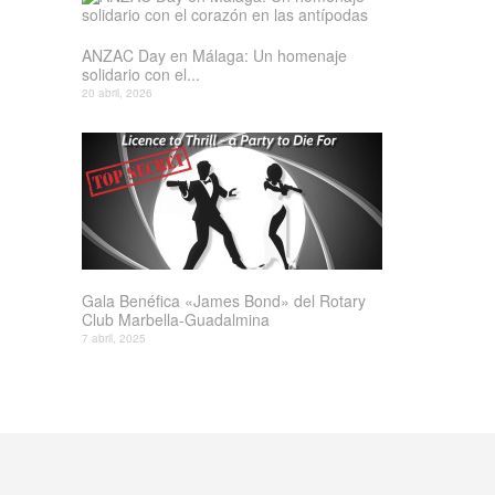
ANZAC Day en Málaga: Un homenaje
solidario con el...
20 abril, 2026
Gala Benéfica «James Bond» del Rotary
Club Marbella-Guadalmina
7 abril, 2025