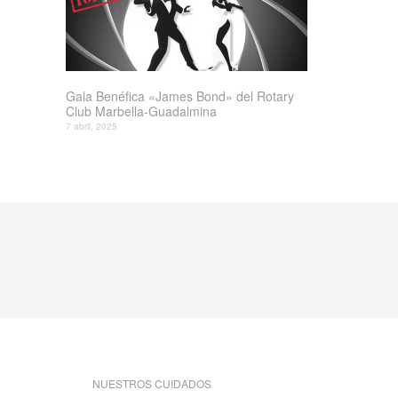
Gala Benéfica «James Bond» del Rotary
Club Marbella-Guadalmina
7 abril, 2025
NUESTROS CUIDADOS