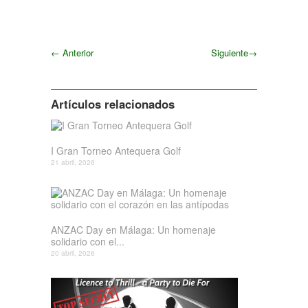
←
Anterior
Siguiente
→
Siguiente
Artículos relacionados
I Gran Torneo Antequera Golf
21 abril, 2026
ANZAC Day en Málaga: Un homenaje
solidario con el...
20 abril, 2026