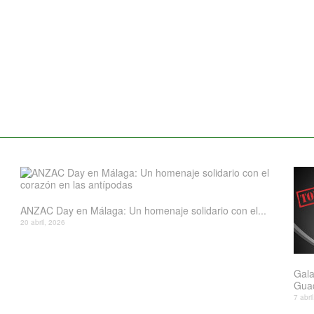
ANZAC Day en Málaga: Un homenaje solidario con el...
20 abril, 2026
Gala
Gua
7 abri