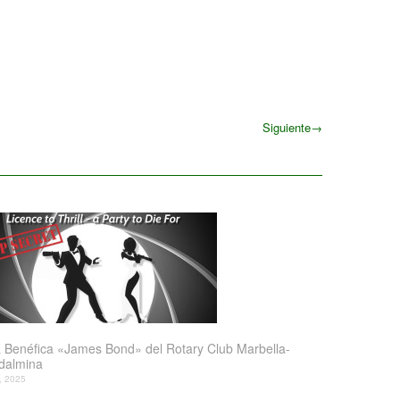
Siguiente
→
Siguiente
 Benéfica «James Bond» del Rotary Club Marbella-
dalmina
l, 2025