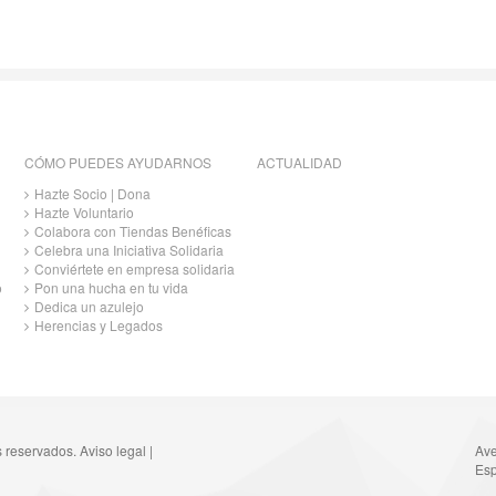
CÓMO PUEDES AYUDARNOS
ACTUALIDAD
Hazte Socio | Dona
Hazte Voluntario
Colabora con Tiendas Benéficas
Celebra una Iniciativa Solidaria
Conviértete en empresa solidaria
o
Pon una hucha en tu vida
Dedica un azulejo
Herencias y Legados
s reservados.
Aviso legal
|
Ave
Esp