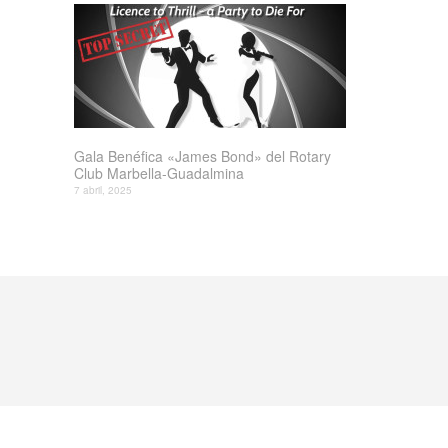
Gala Benéfica «James Bond» del Rotary
Club Marbella-Guadalmina
7 abril, 2025