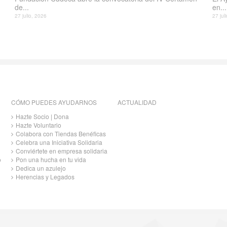
de...
en...
27 julio, 2026
27 jul
CÓMO PUEDES AYUDARNOS
ACTUALIDAD
Hazte Socio | Dona
Hazte Voluntario
Colabora con Tiendas Benéficas
Celebra una Iniciativa Solidaria
Conviértete en empresa solidaria
o
Pon una hucha en tu vida
Dedica un azulejo
Herencias y Legados