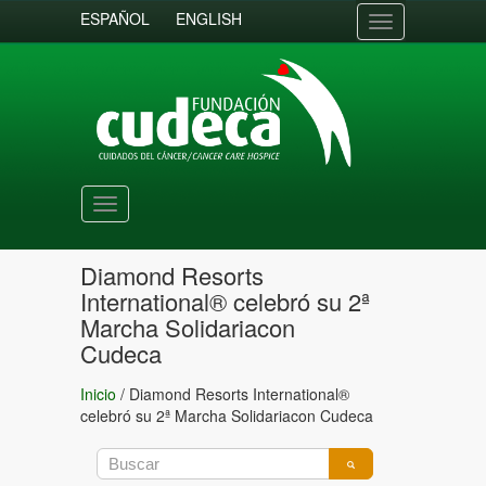
ESPAÑOL
ENGLISH
Toggle
navigation
Toggle
navigation
Diamond Resorts
International® celebró su 2ª
Marcha Solidariacon
Cudeca
Inicio
/
Diamond Resorts International®
celebró su 2ª Marcha Solidariacon Cudeca