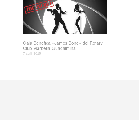
Gala Benéfica «James Bond» del Rotary
Club Marbella-Guadalmina
7 abril, 2025