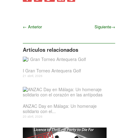
←
Anterior
Siguiente
→
Siguiente
Artículos relacionados
I Gran Torneo Antequera Golf
21 abril, 2026
ANZAC Day en Málaga: Un homenaje
solidario con el...
20 abril, 2026