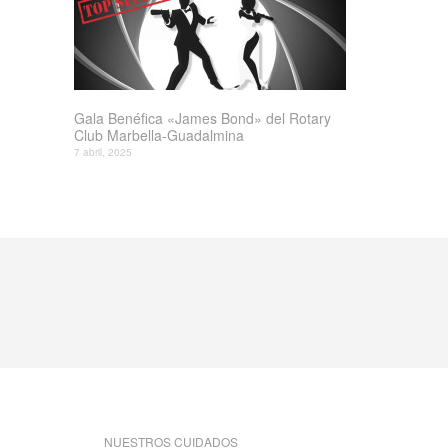
Gala Benéfica «James Bond» del Rotary
Club Marbella-Guadalmina
7 abril, 2025
NUESTROS CUIDADOS