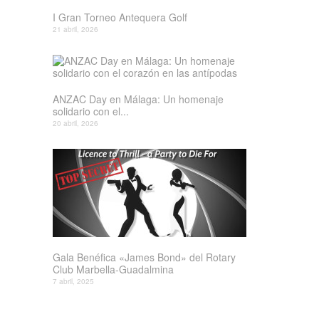
I Gran Torneo Antequera Golf
21 abril, 2026
ANZAC Day en Málaga: Un homenaje
solidario con el...
20 abril, 2026
Gala Benéfica «James Bond» del Rotary
Club Marbella-Guadalmina
7 abril, 2025